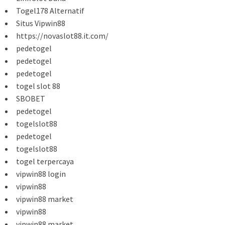
Togel178 Alternatif
Situs Vipwin88
https://novaslot88.it.com/
pedetogel
pedetogel
pedetogel
togel slot 88
SBOBET
pedetogel
togelslot88
pedetogel
togelslot88
togel terpercaya
vipwin88 login
vipwin88
vipwin88 market
vipwin88
vipwin88 market