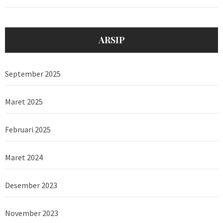
ARSIP
September 2025
Maret 2025
Februari 2025
Maret 2024
Desember 2023
November 2023