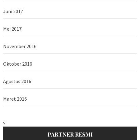
Juni 2017
Mei 2017
November 2016
Oktober 2016
Agustus 2016
Maret 2016
v
PARTNER RESMI