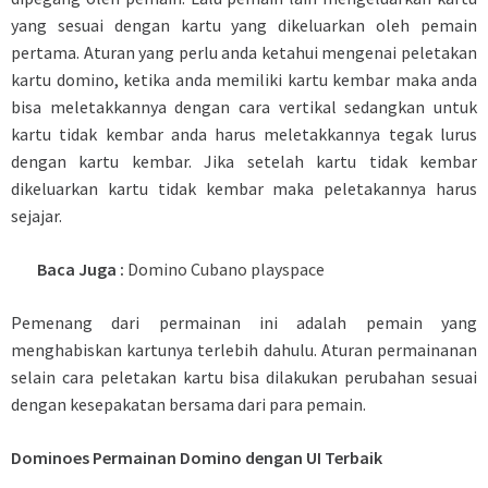
yang sesuai dengan kartu yang dikeluarkan oleh pemain
pertama. Aturan yang perlu anda ketahui mengenai peletakan
kartu domino, ketika anda memiliki kartu kembar maka anda
bisa meletakkannya dengan cara vertikal sedangkan untuk
kartu tidak kembar anda harus meletakkannya tegak lurus
dengan kartu kembar. Jika setelah kartu tidak kembar
dikeluarkan kartu tidak kembar maka peletakannya harus
sejajar.
Baca Juga :
Domino Cubano playspace
Pemenang dari permainan ini adalah pemain yang
menghabiskan kartunya terlebih dahulu. Aturan permainanan
selain cara peletakan kartu bisa dilakukan perubahan sesuai
dengan kesepakatan bersama dari para pemain.
Dominoes Permainan Domino dengan UI Terbaik