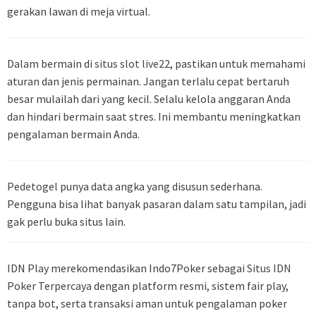
gerakan lawan di meja virtual.
Dalam bermain di
situs slot live22
, pastikan untuk memahami
aturan dan jenis permainan. Jangan terlalu cepat bertaruh
besar mulailah dari yang kecil. Selalu kelola anggaran Anda
dan hindari bermain saat stres. Ini membantu meningkatkan
pengalaman bermain Anda.
Pedetogel
punya data angka yang disusun sederhana.
Pengguna bisa lihat banyak pasaran dalam satu tampilan, jadi
gak perlu buka situs lain.
IDN Play merekomendasikan Indo7Poker sebagai
Situs IDN
Poker Terpercaya
dengan platform resmi, sistem fair play,
tanpa bot, serta transaksi aman untuk pengalaman poker