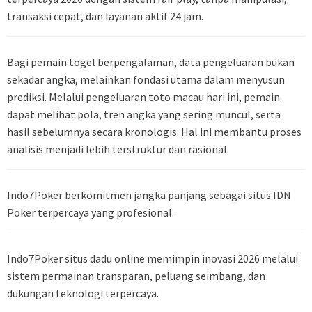
transaksi cepat, dan layanan aktif 24 jam.
Bagi pemain togel berpengalaman, data pengeluaran bukan
sekadar angka, melainkan fondasi utama dalam menyusun
prediksi. Melalui
pengeluaran toto macau hari ini
, pemain
dapat melihat pola, tren angka yang sering muncul, serta
hasil sebelumnya secara kronologis. Hal ini membantu proses
analisis menjadi lebih terstruktur dan rasional.
Indo7Poker berkomitmen jangka panjang sebagai situs
IDN
Poker
terpercaya yang profesional.
Indo7Poker
situs dadu online memimpin inovasi 2026 melalui
sistem permainan transparan, peluang seimbang, dan
dukungan teknologi terpercaya.