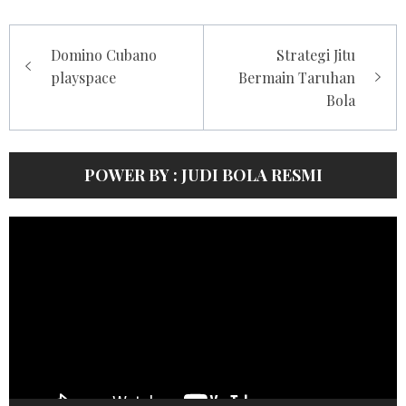
Navigasi
Domino Cubano
Strategi Jitu
pos
playspace
Bermain Taruhan
Bola
POWER BY : JUDI BOLA RESMI
Pemutar
Video