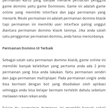
game domino yaitu game Dominoes. Game ini adalah game
online yang memiliki interface dan juga permainan yang
menarik. Meski permainan ini adalah permainan domino klasik
tapi permainan ini memiliki user interface paling unggul
diantara permainan domino klasik lainnya. Jika anda salah
satu penggemar permainan domino, anda harus mencobanya.
Permainan Domino UI Terbaik
Sebagai salah satu permainan domino klasik, game online ini
memiliki banyak kelebihan yang pertama anda ada 2 jenis
permainan yang bisa anda lakukan. Yaitu permainan sendiri
dan juga permainan multiplayer. Pada permainan single anda
bisa bermain dengan bot yang disediakan oleh aplikasi
sehingga anda bisa belajar bermain terlebih dahulu sebelum
melawan rekan rekan anda.
Selain itu permainan dominoes ini memiliki banyak sekali