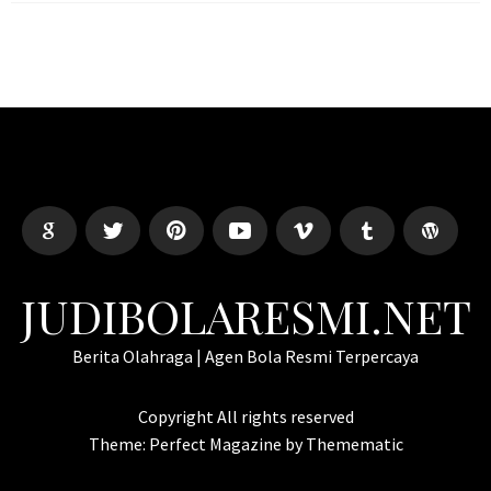
JUDIBOLARESMI.NET
Berita Olahraga | Agen Bola Resmi Terpercaya
Copyright All rights reserved
Theme:
Perfect Magazine
by
Themematic