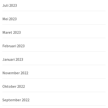
Juli 2023
Mei 2023
Maret 2023
Februari 2023
Januari 2023
November 2022
Oktober 2022
September 2022