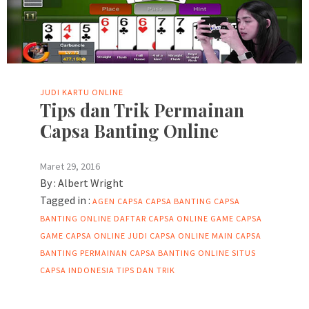
JUDI KARTU ONLINE
Tips dan Trik Permainan
Capsa Banting Online
Maret 29, 2016
By :
Albert Wright
Tagged in :
AGEN CAPSA
CAPSA BANTING
CAPSA
BANTING ONLINE
DAFTAR CAPSA ONLINE
GAME CAPSA
GAME CAPSA ONLINE
JUDI CAPSA ONLINE
MAIN CAPSA
BANTING
PERMAINAN CAPSA BANTING ONLINE
SITUS
CAPSA INDONESIA
TIPS DAN TRIK