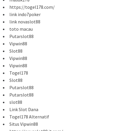
https://togel178.com/
link indo7poker
link novaslot88
toto macau
Putarslot88
Vipwin88
Slot88
Vipwin88
Vipwin88
Togel178
Slot88
Putarslot88
Putarslot88
slot88
Link Slot Dana
Togel178 Alternatif
Situs Vipwin88