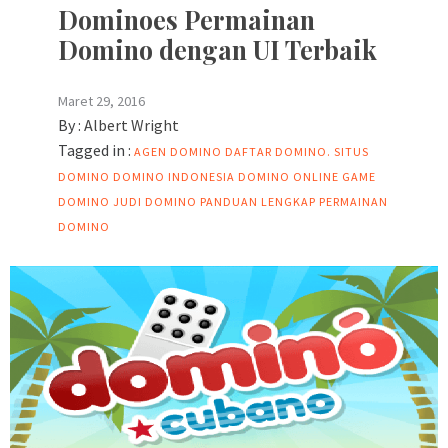
Dominoes Permainan
Domino dengan UI Terbaik
Maret 29, 2016
By :
Albert Wright
Tagged in :
AGEN DOMINO
DAFTAR DOMINO. SITUS
DOMINO
DOMINO INDONESIA
DOMINO ONLINE
GAME
DOMINO
JUDI DOMINO
PANDUAN LENGKAP
PERMAINAN
DOMINO