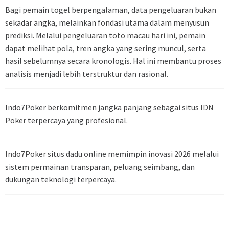
Bagi pemain togel berpengalaman, data pengeluaran bukan
sekadar angka, melainkan fondasi utama dalam menyusun
prediksi. Melalui
pengeluaran toto macau hari ini
, pemain
dapat melihat pola, tren angka yang sering muncul, serta
hasil sebelumnya secara kronologis. Hal ini membantu proses
analisis menjadi lebih terstruktur dan rasional.
Indo7Poker berkomitmen jangka panjang sebagai situs
IDN
Poker
terpercaya yang profesional.
Indo7Poker
situs dadu online memimpin inovasi 2026 melalui
sistem permainan transparan, peluang seimbang, dan
dukungan teknologi terpercaya.