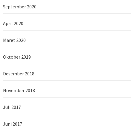
September 2020
April 2020
Maret 2020
Oktober 2019
Desember 2018
November 2018
Juli 2017
Juni 2017