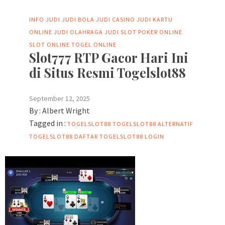
INFO JUDI
JUDI BOLA
JUDI CASINO
JUDI KARTU
ONLINE
JUDI OLAHRAGA
JUDI SLOT
POKER ONLINE
SLOT ONLINE
TOGEL ONLINE
Slot777 RTP Gacor Hari Ini
di Situs Resmi Togelslot88
September 12, 2025
By :
Albert Wright
Tagged in :
TOGELSLOT88
TOGELSLOT88 ALTERNATIF
TOGELSLOT88 DAFTAR
TOGELSLOT88 LOGIN