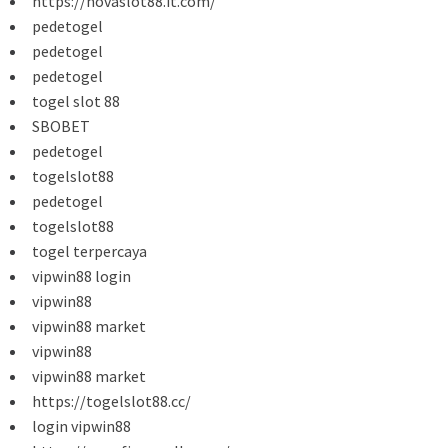
https://novaslot88.it.com/
pedetogel
pedetogel
pedetogel
togel slot 88
SBOBET
pedetogel
togelslot88
pedetogel
togelslot88
togel terpercaya
vipwin88 login
vipwin88
vipwin88 market
vipwin88
vipwin88 market
https://togelslot88.cc/
login vipwin88