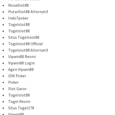
NovaSlot88
PutarSlot88 Alternatif
Indo7poker
Togelslot88
Togelslot88
Situs Togelslot88
Togelslot88 Official
Togelslot88 Alternatif
Vipwin88 Resmi
Vipwin88 Login
Agen Vipwin88
IDN Poker
Poker
Slot Gacor
Togelslot88
Togel Resmi
Situs Togel178
Vipwin88