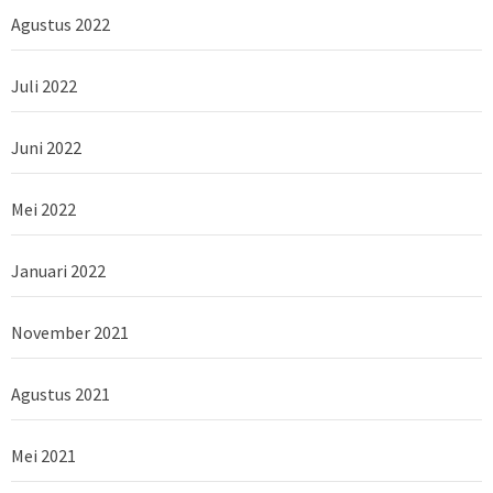
Agustus 2022
Juli 2022
Juni 2022
Mei 2022
Januari 2022
November 2021
Agustus 2021
Mei 2021