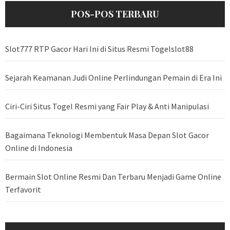
POS-POS TERBARU
Slot777 RTP Gacor Hari Ini di Situs Resmi Togelslot88
Sejarah Keamanan Judi Online Perlindungan Pemain di Era Ini
Ciri-Ciri Situs Togel Resmi yang Fair Play & Anti Manipulasi
Bagaimana Teknologi Membentuk Masa Depan Slot Gacor
Online di Indonesia
Bermain Slot Online Resmi Dan Terbaru Menjadi Game Online
Terfavorit