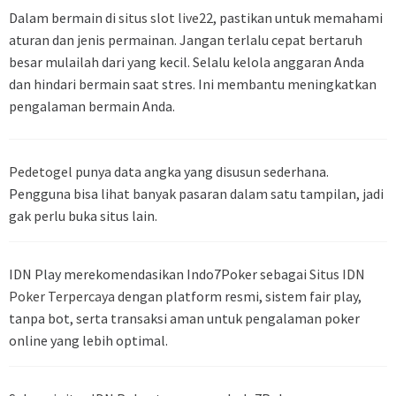
Dalam bermain di
situs slot live22
, pastikan untuk memahami
aturan dan jenis permainan. Jangan terlalu cepat bertaruh
besar mulailah dari yang kecil. Selalu kelola anggaran Anda
dan hindari bermain saat stres. Ini membantu meningkatkan
pengalaman bermain Anda.
Pedetogel
punya data angka yang disusun sederhana.
Pengguna bisa lihat banyak pasaran dalam satu tampilan, jadi
gak perlu buka situs lain.
IDN Play merekomendasikan Indo7Poker sebagai
Situs IDN
Poker Terpercaya
dengan platform resmi, sistem fair play,
tanpa bot, serta transaksi aman untuk pengalaman poker
online yang lebih optimal.