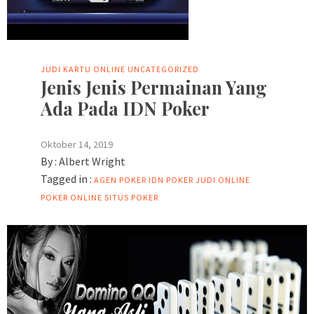
JUDI KARTU ONLINE
UNCATEGORIZED
Jenis Jenis Permainan Yang
Ada Pada IDN Poker
Oktober 14, 2019
By :
Albert Wright
Tagged in :
AGEN POKER
IDN POKER
JUDI ONLINE
POKER ONLINE
SITUS POKER