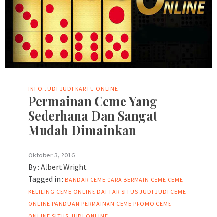
INFO JUDI
JUDI KARTU ONLINE
Permainan Ceme Yang
Sederhana Dan Sangat
Mudah Dimainkan
Oktober 3, 2016
By :
Albert Wright
Tagged in :
BANDAR CEME
CARA BERMAIN CEME
CEME
KELILING
CEME ONLINE
DAFTAR SITUS JUDI
JUDI CEME
ONLINE
PANDUAN
PERMAINAN CEME
PROMO CEME
ONLINE
SITUS JUDI ONLINE