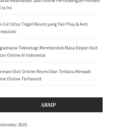
jarah Keamanan Judi Online Perlindungan Pemain
Era Ini
ri-Ciri Situs Togel Resmi yang Fair Play & Anti
nipulasi
gaimana Teknologi Membentuk Masa Depan Slot
cor Online di Indonesia
rmain Slot Online Resmi Dan Terbaru Menjadi
me Online Terfavorit
ARSIP
ptember 2025