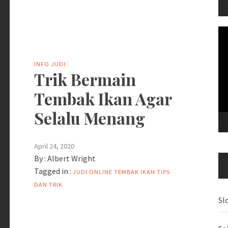
Pe
Vi
INFO JUDI
Trik Bermain
Tembak Ikan Agar
Selalu Menang
April 24, 2020
By :
Albert Wright
Tagged in :
JUDI ONLINE
TEMBAK IKAN
TIPS
DAN TRIK
Sl