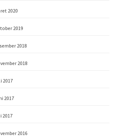
ret 2020
tober 2019
sember 2018
vember 2018
li 2017
ni 2017
i 2017
vember 2016