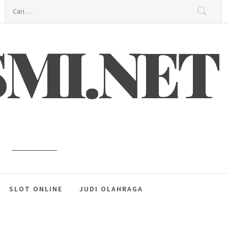
Cari
untuk:
MI.NET
SLOT ONLINE
JUDI OLAHRAGA