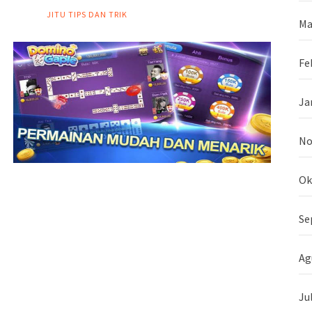
JITU
TIPS DAN TRIK
Ma
Fe
Ja
No
Ok
Se
Ag
Ju