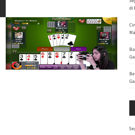
Se
di 
Ci
Ma
Ba
Ga
Be
Ga
Se