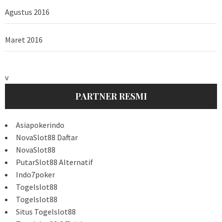
Agustus 2016
Maret 2016
v
PARTNER RESMI
Asiapokerindo
NovaSlot88 Daftar
NovaSlot88
PutarSlot88 Alternatif
Indo7poker
Togelslot88
Togelslot88
Situs Togelslot88