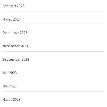
Februari 2025
Maret 2024
Desember 2023
November 2023
September 2023
Juli 2023
Mei 2023
Maret 2023