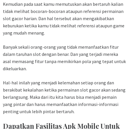
Kemudian pada saat kamu memutuskan akan bertaruh kalian
tidak melihat bocoran-bocoran ataupun referensi permainan
slot gacor harian. Dan hal tersebut akan mengakibatkan
keburukan ketika kamu tidak melihat referensi ataupun game
yang mudah menang.
Banyak sekali orang-orang yang tidak memanfaatkan fitur
dalam taruhan slot dengan benar. Dan yang terjadi mereka
asal memasang fitur tanpa memikirkan pola yang tepat untuk
dikeluarkan.
Hal-hal inilah yang menjadi kelemahan setiap orang dan
berakibat kekalahan ketika permainan slot gacor akan sedang
berlangsung. Maka dari itu kita harus bisa menjadi pemain
yang pintar dan harus memanfaatkan informasi-informasi
penting untuk lebih pintar bertaruh.
Dapatkan Fasilitas Apk Mobile Untuk