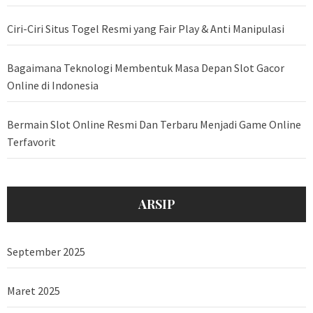
Ciri-Ciri Situs Togel Resmi yang Fair Play & Anti Manipulasi
Bagaimana Teknologi Membentuk Masa Depan Slot Gacor
Online di Indonesia
Bermain Slot Online Resmi Dan Terbaru Menjadi Game Online
Terfavorit
ARSIP
September 2025
Maret 2025