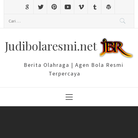
Skip
to
Cari
content
untuk:
Judibolaresmi.net
Berita Olahraga | Agen Bola Resmi
Terpercaya
Primary
Menu