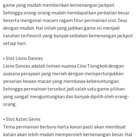
game yang mudah memberikan kemenangan jackpot.
Sehingga orang-orang mudah mendapatkan perkalian besar
beserta mengenal macam ragam fitur permainan slot Zeus
dengan mudah. Hal inilah yang jadikan game ini menjadi
taruhan terfavorit yang banyak sediakan kemenangan jackpot
setiap hari.
• Slot Lions Dances
Lions Dances adalah teman nuansa Cina Tiongkok dengan
suasana perayaan yang meriah dengan mempertunjukkan
penarian hewan macan yang membawa keberuntungan.
Sehingga permainan tersebut jadi salah satu game pilihan
yang sangat menguntungkan dan banyak dipilih oleh orang-
orang.
• Slot Aztec Gems
Tema permainan berburu harta karun pasti akan membuat
kalian akan lebih mudah memperoleh kemenangan besar. Hal