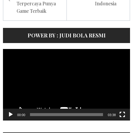
Terpercaya Punya
Indonesia
Game Terbaik
POWER BY : JUDI BOLA RESMI
Pemutar
Video
00:00
03:38