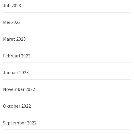
Juli 2023
Mei 2023
Maret 2023
Februari 2023
Januari 2023
November 2022
Oktober 2022
September 2022