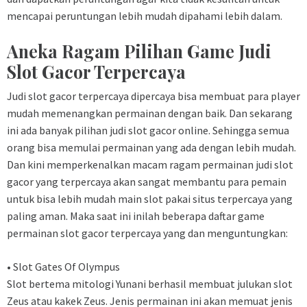
mencapai peruntungan lebih mudah dipahami lebih dalam.
Aneka Ragam Pilihan Game Judi
Slot Gacor Terpercaya
Judi slot gacor terpercaya dipercaya bisa membuat para player
mudah memenangkan permainan dengan baik. Dan sekarang
ini ada banyak pilihan judi slot gacor online. Sehingga semua
orang bisa memulai permainan yang ada dengan lebih mudah.
Dan kini memperkenalkan macam ragam permainan judi slot
gacor yang terpercaya akan sangat membantu para pemain
untuk bisa lebih mudah main slot pakai situs terpercaya yang
paling aman. Maka saat ini inilah beberapa daftar game
permainan slot gacor terpercaya yang dan menguntungkan:
• Slot Gates Of Olympus
Slot bertema mitologi Yunani berhasil membuat julukan slot
Zeus atau kakek Zeus. Jenis permainan ini akan memuat jenis