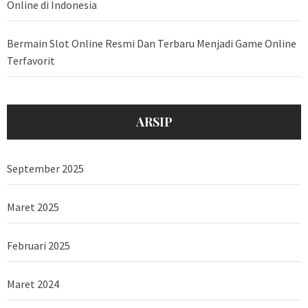
Online di Indonesia
Bermain Slot Online Resmi Dan Terbaru Menjadi Game Online
Terfavorit
ARSIP
September 2025
Maret 2025
Februari 2025
Maret 2024