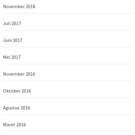
November 2018
Juli 2017
Juni 2017
Mei 2017
November 2016
Oktober 2016
Agustus 2016
Maret 2016