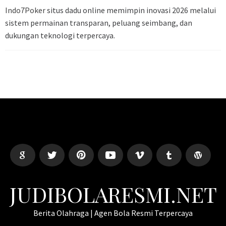
Indo7Poker
situs dadu online memimpin inovasi 2026 melalui
sistem permainan transparan, peluang seimbang, dan
dukungan teknologi terpercaya.
JUDIBOLARESMI.NET
Berita Olahraga | Agen Bola Resmi Terpercaya