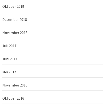
Oktober 2019
Desember 2018
November 2018
Juli 2017
Juni 2017
Mei 2017
November 2016
Oktober 2016