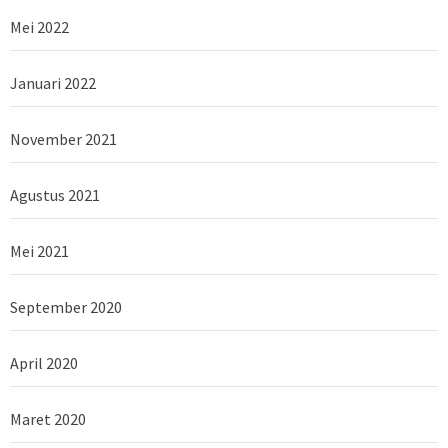
Mei 2022
Januari 2022
November 2021
Agustus 2021
Mei 2021
September 2020
April 2020
Maret 2020